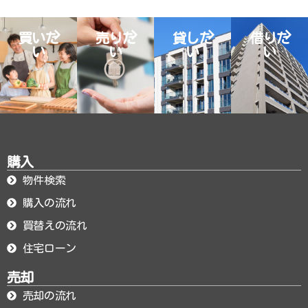
買いた
売りた
貸した
借りた
い
い
い
い
購入
物件検索
購入の流れ
買替えの流れ
住宅ローン
売却
売却の流れ