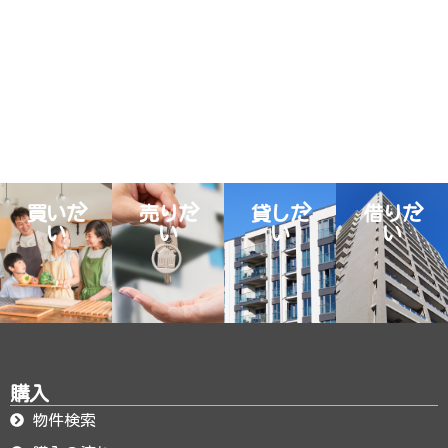
買いた
売りた
貸した
借りた
い
い
い
い
購入
物件検索