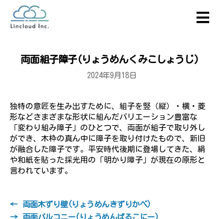
両面組子障子(りょうめんくみこしょうじ)
2024年9月18日
独特の意匠を生み出すために、組子を竪（縦）・横・菱
形などさまざまな形状に組んだバリエーション豊富な
「変わり組み障子」のひとつで、両面が組子で取り外し
ができ、木枠の真ん中に障子を取り付けたもので、新旧
が融合した障子です。平安時代後期に登場してきた、絹
や和紙を貼った採光用の「明かり障子」が現在の原形と
言われています。
←
両面木ずり壁(りょうめんきずりかべ)
→
両面バルコニー(りょうめんばるこにー)