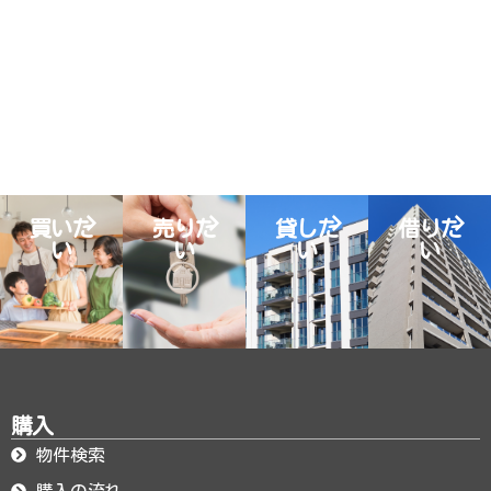
買いた
売りた
貸した
借りた
い
い
い
い
購入
物件検索
購入の流れ