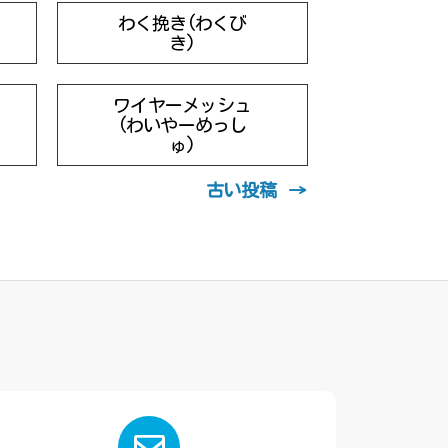
わく挽き(わくび
き)
ワイヤーメッシュ
(わいやーめっし
ゅ)
古い
投稿
→