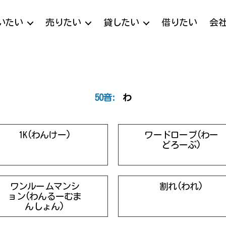
いたい
売りたい
貸したい
借りたい
会
50音:
わ
1K(わんけー)
ワードローブ(わー
どろーぶ)
ワンルームマンシ
割れ(われ)
ョン(わんるーむま
んしょん)