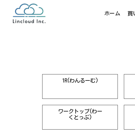
ホーム
買
1R(わんるーむ)
ワークトップ(わー
くとっぷ)