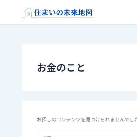
検
内
索
容
対
を
象:
ス
キ
ッ
プ
お金のこと
お探しのコンテンツを見つけられませんでし